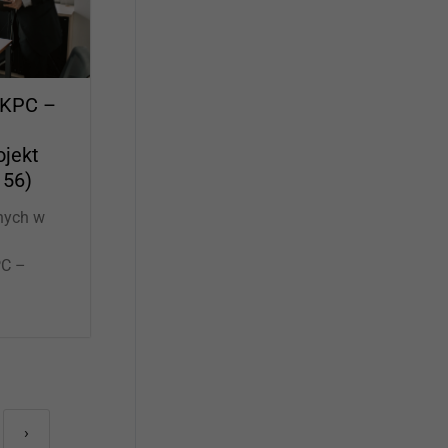
 KPC –
ojekt
156)
nych w
PC –
›