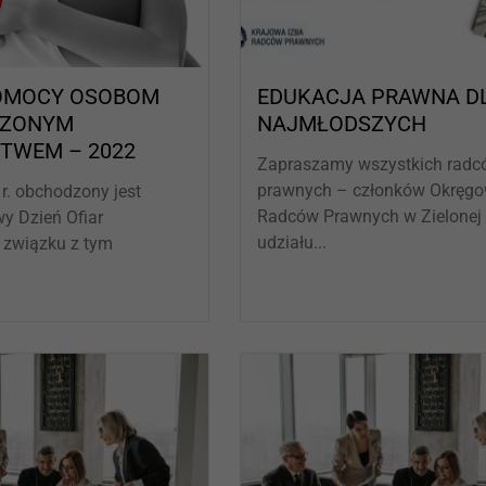
POMOCY OSOBOM
EDUKACJA PRAWNA D
DZONYM
NAJMŁODSZYCH
TWEM – 2022
Zapraszamy wszystkich rad
prawnych – członków Okręgo
 r. obchodzony jest
Radców Prawnych w Zielonej
y Dzień Ofiar
udziału...
 związku z tym