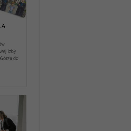
LA
ców
wej Izby
 Górze do