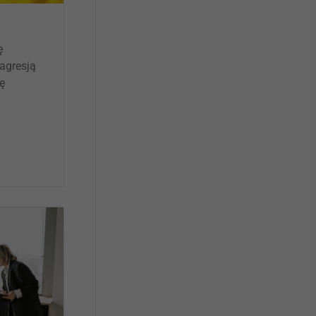
WSPÓŁPRACA Z UZ
ę
KSIĘGA ZNAKU
agresją
nę
DO POBRANIA
KONTAKT
LISTA RADCOW
PRAWNYCH