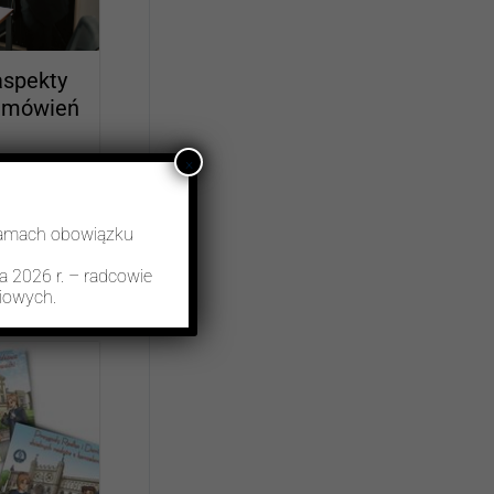
spekty
 zamówień
×
nych w
ekty
ramach obowiązku
a 2026 r. – radcowie
iowych.