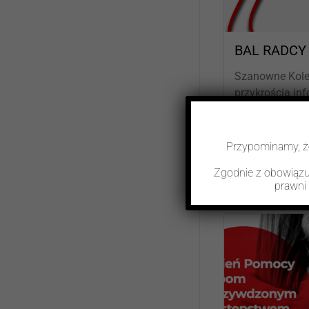
BAL RADC
Szanowne Koleż
przykrością in
Bal Radcy Praw
Przypominamy, 
Zgodnie z obowiązuj
prawni