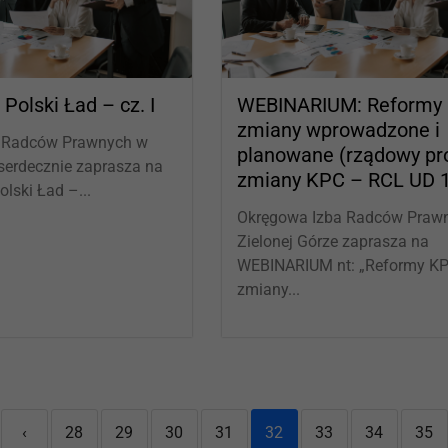
Polski Ład – cz. I
WEBINARIUM: Reformy
zmiany wprowadzone i
 Radców Prawnych w
planowane (rządowy pr
 serdecznie zaprasza na
zmiany KPC – RCL UD 
olski Ład –...
Okręgowa Izba Radców Praw
Zielonej Górze zaprasza na
WEBINARIUM nt: „Reformy K
zmiany...
‹
28
29
30
31
32
33
34
35