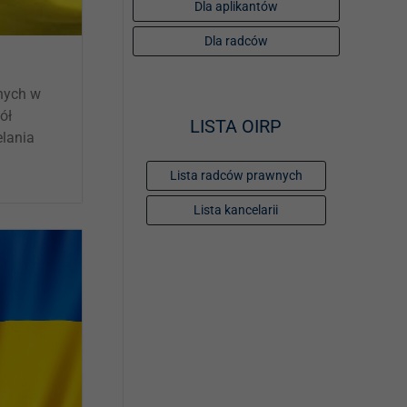
PRAWNICZE
Dla aplikantów
i
e
n
Dla radców
O IZBIE
i
e
DLA RADCÓW
nych w
ół
LISTA OIRP
DLA APLIKANTÓW
lania
Lista radców prawnych
SZKOLENIA
Lista kancelarii
KLUB SENIORA
LUBUSKIE CENTRUM
MEDIACJI
NIEODPŁATNA POMOC
PRAWNA
BIBLIOTEKA
GALERIA