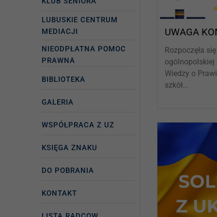
KLUB SENIORA
LUBUSKIE CENTRUM
UWAGA KO
MEDIACJI
NIEODPŁATNA POMOC
Rozpoczęła się 
PRAWNA
ogólnopolskiej
Wiedzy o Prawi
BIBLIOTEKA
szkół...
GALERIA
WSPÓŁPRACA Z UZ
KSIĘGA ZNAKU
DO POBRANIA
KONTAKT
LISTA RADCOW