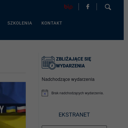
SZKOLENIA
KONTAKT
HOME
AKTUALNOŚCI
ZBLIŻAJĄCE SIĘ
FORMULARZ
WYDARZENIA
Nadchodzące wydarzenia
SZKOLENIA
KONTAKT
Brak nadchodzących wydarzenia.
P
o
w
i
a
EKSTRANET
EGZAMINY
d
o
m