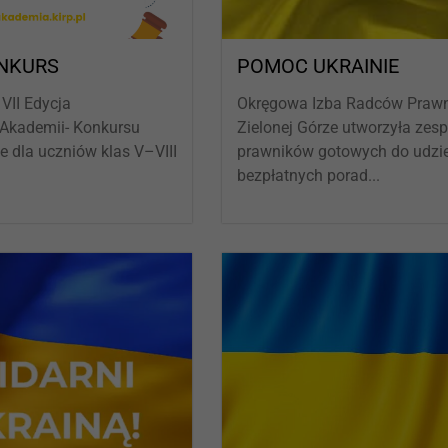
NKURS
POMOC UKRAINIE
VII Edycja
Okręgowa Izba Radców Praw
 Akademii- Konkursu
Zielonej Górze utworzyła zesp
e dla uczniów klas V–VIII
prawników gotowych do udzie
bezpłatnych porad...