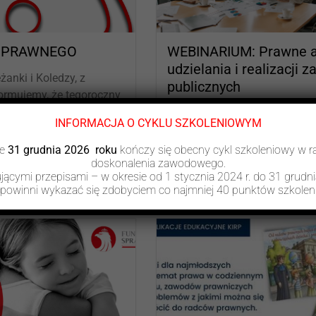
Y PRAWNEGO
WEBINARIUM: Prawne a
udzielania i realizacji
anki i Koledzy, z
publicznych
formujemy, że tegoroczny
nego nie odbędzie się...
Okręgowa Izba Radców Praw
INFORMACJA O CYKLU SZKOLENIOWYM
Zielonej Górze zaprasza na
WEBINARIUM nt: „Prawne asp
że
31 grudnia 2026 roku
kończy się obecny cykl szkoleniowy w 
doskonalenia zawodowego.
udzielania i...
ącymi przepisami – w okresie od 1 stycznia 2024 r. do 31 grudni
 powinni wykazać się zdobyciem co najmniej 40 punktów szkolen