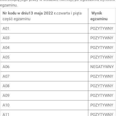
egzaminu.
DLA RADCÓW
Nr kodu
w dniu
13 maja 2022 r.
czwarta i piąta
Wynik
część egzaminu
egzaminu
DLA APLIKANTÓW
A01
POZYTYWNY
SZKOLENIA
A03
POZYTYWNY
A04
POZYTYWNY
KLUB SENIORA
A05
POZYTYWNY
LUBUSKIE CENTRUM
MEDIACJI
A06
NEGATYWNY
NIEODPŁATNA POMOC
A07
POZYTYWNY
PRAWNA
A08
POZYTYWNY
BIBLIOTEKA
A09
POZYTYWNY
GALERIA
A10
POZYTYWNY
WSPÓŁPRACA Z UZ
A11
POZYTYWNY