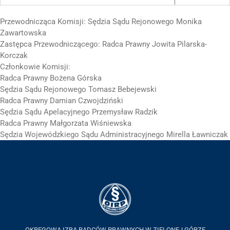
Przewodnicząca Komisji: Sędzia Sądu Rejonowego Monika
Zawartowska
Zastępca Przewodniczącego: Radca Prawny Jowita Pilarska-
Korczak
Członkowie Komisji:
Radca Prawny Bożena Górska
Sędzia Sądu Rejonowego Tomasz Bebejewski
Radca Prawny Damian Czwojdziński
Sędzia Sądu Apelacyjnego Przemysław Radzik
Radca Prawny Małgorzata Wiśniewska
Sędzia Wojewódzkiego Sądu Administracyjnego Mirella Ławniczak
OKRĘGOWA IZBA RADCÓW PRAWNYCH W ZIELONEJ GÓRZE