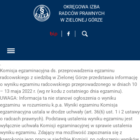
OKRĘGOWA IZBA
RADCÓW PRAWNYCH
W ZIELONEJ GÓRZE
HOME
AKTUALNOŚCI
.
FORMULARZ
Komisja egzaminacyjna ds. przeprowadzenia egzaminu
radcowskiego z siedzibą w Zielonej Górze przedstawia informację
SZKOLENIA
o wyniku egzaminu radcowskiego przeprowadzonego w dniach 10
– 13 maja 2022 r. (wg nr kodu z ostatniego dnia egzaminu).
KONTAKT
UWAGA: Informacja ta nie stanowi ogłoszenia o wyniku
egzaminu w rozumieniu k.p.a. Wyniki egzaminu Komisja
egzaminacyjna ustala w drodze uchwały (art. 36(6) ust. 1 i 2 ustawy
o radcach prawnych). Podstawą ustalenia wyniku egzaminu jest
EGZAMINY PRAWNICZE
wyłącznie uchwała Komisji egzaminacyjnej w sprawie ustalenia
wyniku egzaminu. Zdający ma możliwość zapoznania się z
O IZBIE
kserokopią jego pracy w siedzibie Komisji, po ogłoszeniu wyników