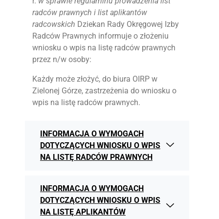
r.
w
sprawie regulaminu prowadzenia list
radców prawnych i list aplikantów
KSIĘGA ZNAKU
radcowskich
Dziekan Rady Okręgowej Izby
Radców Prawnych informuje o złożeniu
DO POBRANIA
wniosku o wpis na listę radców prawnych
przez n/w osoby:
KONTAKT
Każdy może złożyć, do biura OIRP w
Zielonej Górze, zastrzeżenia do wniosku o
LISTA RADCOW
wpis na listę radców prawnych.
PRAWNYCH
INFORMACJA O WYMOGACH
DOTYCZĄCYCH WNIOSKU O WPIS
NA LISTĘ RADCÓW PRAWNYCH
INFORMACJA O WYMOGACH
DOTYCZĄCYCH WNIOSKU O WPIS
NA LISTĘ APLIKANTÓW