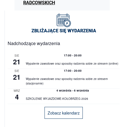
RADCOWSKICH
ZBLIŻAJĄCE SIĘ WYDARZENIA
Nadchodzące wydarzenia
17:00
-
20:00
SIE
21
Wypalenie zawodowe oraz sposoby radzenia sobie ze stresem (online)
17:00
-
20:00
SIE
21
Wypalenie zawodowe oraz sposoby radzenia sobie ze stresem
(stacjonarnie)
4 września
-
6 września
WRZ
4
SZKOLENIE WYJAZDOWE-KOŁOBRZEG 2026
Zobacz kalendarz