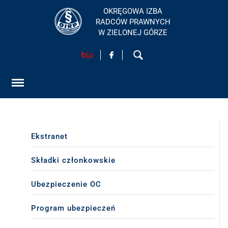
OKRĘGOWA IZBA
RADCÓW PRAWNYCH
W ZIELONEJ GÓRZE
HOME
AKTUALNOŚCI
FORMULARZ
SZKOLENIA
Ekstranet
KONTAKT
Składki członkowskie
Ubezpieczenie OC
EGZAMINY PRAWNICZE
Program ubezpieczeń
O IZBIE