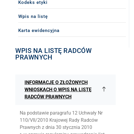
Kodeks etyki
DLA RADCÓW
Wpis na listę
DLA APLIKANTÓW
Karta ewidencyjna
SZKOLENIA
WPIS NA LISTĘ RADCÓW
PRAWNYCH
KLUB SENIORA
LUBUSKIE CENTRUM
MEDIACJI
INFORMACJE O ZŁOŻONYCH
NIEODPŁATNA POMOC
WNIOSKACH O WPIS NA LISTĘ
PRAWNA
RADCÓW PRAWNYCH
BIBLIOTEKA
Na podstawie paragrafu 12 Uchwały Nr
GALERIA
110/VII/2010 Krajowej Rady Radców
Prawnych z dnia 30 stycznia 2010
WSPÓŁPRACA Z UZ