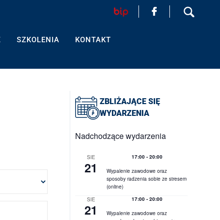
HOME
Z
SZKOLENIA
KONTAKT
AKTUALNOŚCI
FORMULARZ
ZBLIŻAJĄCE SIĘ
SZKOLENIA
WYDARZENIA
KONTAKT
Nadchodzące wydarzenia
17:00
-
20:00
SIE
21
Wypalenie zawodowe oraz
EGZAMINY PRAWNICZE
sposoby radzenia sobie ze stresem
(online)
O IZBIE
17:00
-
20:00
SIE
21
Wypalenie zawodowe oraz