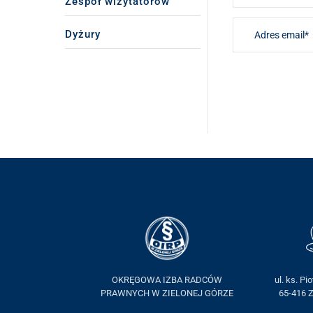
Zespół wizytatorów
Dyżury
OKRĘGOWA IZBA RADCÓW
ul. ks. Pi
PRAWNYCH W ZIELONEJ GÓRZE
65-416 Z