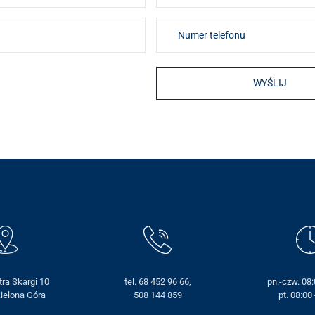
otra Skargi 10
tel. 68 452 96 66,
pn.-czw. 08:
ielona Góra
508 144 859
pt. 08:00