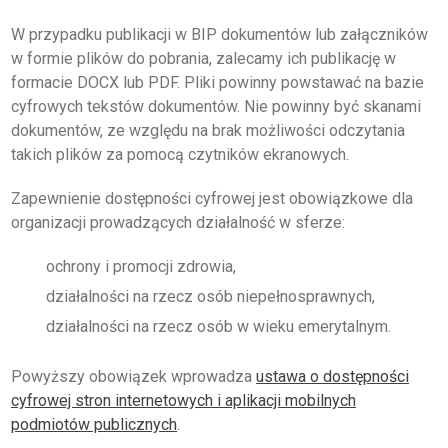
DLA RADCÓW
W przypadku publikacji w BIP dokumentów lub załączników
w formie plików do pobrania, zalecamy ich publikację w
DLA APLIKANTÓW
formacie DOCX lub PDF. Pliki powinny powstawać na bazie
cyfrowych tekstów dokumentów. Nie powinny być skanami
SZKOLENIA
dokumentów, ze względu na brak możliwości odczytania
takich plików za pomocą czytników ekranowych.
KLUB SENIORA
Zapewnienie dostępności cyfrowej jest obowiązkowe dla
LUBUSKIE CENTRUM
organizacji prowadzących działalność w sferze:
MEDIACJI
NIEODPŁATNA POMOC
ochrony i promocji zdrowia,
PRAWNA
działalności na rzecz osób niepełnosprawnych,
BIBLIOTEKA
działalności na rzecz osób w wieku emerytalnym.
GALERIA
Powyższy obowiązek wprowadza
ustawa o dostępności
cyfrowej stron internetowych i aplikacji mobilnych
WSPÓŁPRACA Z UZ
podmiotów publicznych
.