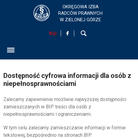
OKRĘGOWA IZBA
RADCÓW PRAWNYCH
W ZIELONEJ GÓRZE
HOME
AKTUALNOŚCI
FORMULARZ
Dostępność cyfrowa informacji dla osób z
SZKOLENIA
niepełnosprawnościami
KONTAKT
Zalecamy zapewnienie możliwie najwyższej dostępności
zamieszczanych w BIP treści dla osób z
niepełnosprawnościami i ograniczeniami.
EGZAMINY PRAWNICZE
W tym celu zalecamy zamieszczanie informacji w formie
O IZBIE
tekstowej, bezpośrednio na stronach BIP.