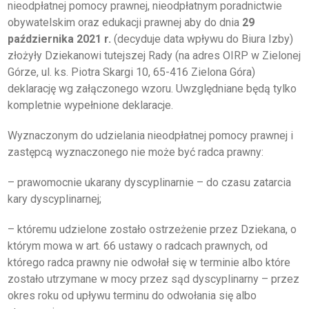
O IZBIE
nieodpłatnej pomocy prawnej, nieodpłatnym poradnictwie
obywatelskim oraz edukacji prawnej aby do dnia
29
DLA RADCÓW
października 2021 r.
(decyduje data wpływu do Biura Izby)
złożyły Dziekanowi tutejszej Rady (na adres OIRP w Zielonej
DLA APLIKANTÓW
Górze, ul. ks. Piotra Skargi 10, 65-416 Zielona Góra)
deklarację wg załączonego wzoru. Uwzględniane będą tylko
SZKOLENIA
kompletnie wypełnione deklaracje.
Wyznaczonym do udzielania nieodpłatnej pomocy prawnej i
KLUB SENIORA
zastępcą wyznaczonego nie może być radca prawny:
LUBUSKIE CENTRUM
MEDIACJI
– prawomocnie ukarany dyscyplinarnie – do czasu zatarcia
NIEODPŁATNA POMOC
kary dyscyplinarnej;
PRAWNA
– któremu udzielone zostało ostrzeżenie przez Dziekana, o
BIBLIOTEKA
którym mowa w art. 66 ustawy o radcach prawnych, od
którego radca prawny nie odwołał się w terminie albo które
GALERIA
zostało utrzymane w mocy przez sąd dyscyplinarny – przez
okres roku od upływu terminu do odwołania się albo
WSPÓŁPRACA Z UZ