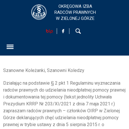
OKRĘGOWA IZBA
RADCÓW PRAWNYCH
W ZIELONEJ GÓRZE
HOME
AKTUALNOŚCI
FORMULARZ
Szanowne Koleżanki, Szanowni Koledzy
SZKOLENIA
Działając na podstawie § 2 pkt 1 Regulaminu wyznaczania
radców prawnych do udzielania nieodpłatnej pomocy prawnej
KONTAKT
i dokumentowania tej pomocy (tekst jednolity Uchwała
Prezydium KRRP Nr 203/XI/2021 z dnia 7 maja 2021 r.)
zapraszam radców prawnych – członków OIRP w Zielonej
EGZAMINY PRAWNICZE
Górze deklarujących chęć udzielania nieodpłatnej pomocy
prawnej w trybie ustawy z dnia 5 sierpnia 2015 r. o