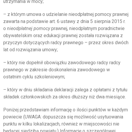
utrzymania w mocy;
KSIĘGA ZNAKU
– z którym umowa o udzielanie nieodpłatnej pomocy prawnej
zawarta na podstawie art. 6 ustawy z dnia 5 sierpnia 2015 r.
DO POBRANIA
o
nieodpłatnej pomocy
prawnej, nieodpłatnym poradnictwie
obywatelskim oraz edukacji prawnej została rozwiązana z
KONTAKT
przyczyn dotyczących radcy prawnego – przez okres dwóch
lat od rozwiązania umowy;
LISTA RADCOW
– który nie dopełnił obowiązku zawodowego radcy radcy
PRAWNYCH
prawnego w zakresie doskonalenia zawodowego w
ostatnim cyklu szkoleniowym;
– który w dniu składania deklaracji zalega z opłatami z tytułu
składek członkowskich za okres dłuższy niż dwa miesiące.
Poniżej przedstawiam informację o ilości punktów w każdym
powiecie (UWAGA: dopuszcza się możliwość usytuowania
punktu w kilku lokalizacjach, również w miejscowości nie
będącej siedzibą powiatu.) Informację o szczegółowej