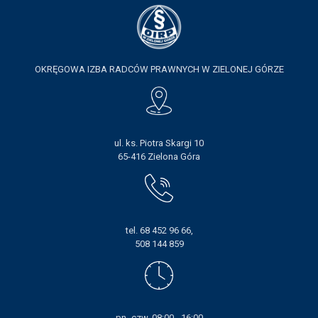
DLA RADCÓW
DLA APLIKANTÓW
OKRĘGOWA IZBA RADCÓW PRAWNYCH W ZIELONEJ GÓRZE
SZKOLENIA
KLUB SENIORA
LUBUSKIE CENTRUM
ul. ks. Piotra Skargi 10
MEDIACJI
65-416 Zielona Góra
NIEODPŁATNA POMOC
PRAWNA
BIBLIOTEKA
tel. 68 452 96 66,
508 144 859
GALERIA
WSPÓŁPRACA Z UZ
pn.-czw. 08:00 - 16:00