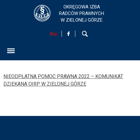
OKRĘGOWA IZBA
RADCÓW PRAWNYCH
W ZIELONEJ GÓRZE
HOME
AKTUALNOŚCI
FORMULARZ
SZKOLENIA
NIEODPŁATNA POMOC PRAWNA 2022 – KOMUNIKAT
DZIEKANA OIRP W ZIELONEJ GÓRZE
KONTAKT
EGZAMINY PRAWNICZE
O IZBIE