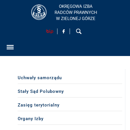
OKRĘGOWA IZBA
RADCÓW PRAWNYCH
W ZIELONEJ GÓRZE
HOME
AKTUALNOŚCI
FORMULARZ
SZKOLENIA
Uchwały samorządu
KONTAKT
Stały Sąd Polubowny
Zasięg terytorialny
EGZAMINY PRAWNICZE
Organy Izby
O IZBIE