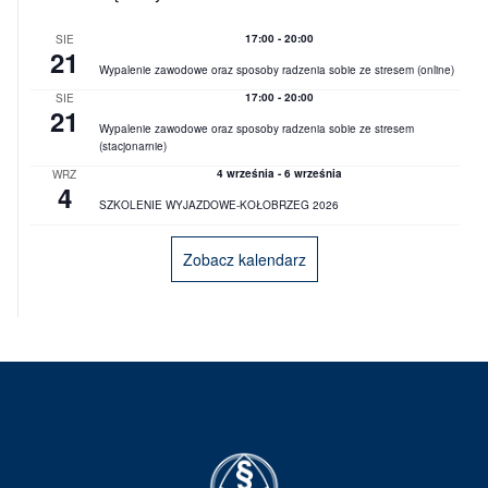
KSIĘGA ZNAKU
17:00
-
20:00
SIE
21
Wypalenie zawodowe oraz sposoby radzenia sobie ze stresem (online)
DO POBRANIA
17:00
-
20:00
SIE
21
Wypalenie zawodowe oraz sposoby radzenia sobie ze stresem
KONTAKT
(stacjonarnie)
4 września
-
6 września
WRZ
LISTA RADCOW
4
SZKOLENIE WYJAZDOWE-KOŁOBRZEG 2026
PRAWNYCH
Zobacz kalendarz