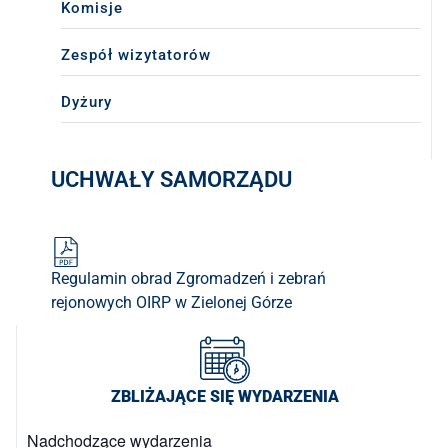
Komisje
DLA RADCÓW
Zespół wizytatorów
DLA APLIKANTÓW
Dyżury
SZKOLENIA
UCHWAŁY SAMORZĄDU
KLUB SENIORA
LUBUSKIE CENTRUM
MEDIACJI
NIEODPŁATNA POMOC
Regulamin obrad Zgromadzeń i zebrań
PRAWNA
rejonowych OIRP w Zielonej Górze
BIBLIOTEKA
GALERIA
ZBLIŻAJĄCE SIĘ WYDARZENIA
WSPÓŁPRACA Z UZ
Nadchodzące wydarzenia