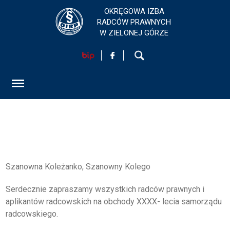
OKRĘGOWA IZBA
RADCÓW PRAWNYCH
W ZIELONEJ GÓRZE
HOME
AKTUALNOŚCI
FORMULARZ
SZKOLENIA
KONTAKT
Szanowna Koleżanko, Szanowny Kolego
Serdecznie zapraszamy wszystkich radców prawnych i
EGZAMINY PRAWNICZE
aplikantów radcowskich na obchody XXXX- lecia samorządu
radcowskiego.
O IZBIE