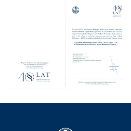
DLA RADCÓW
DLA APLIKANTÓW
SZKOLENIA
KLUB SENIORA
LUBUSKIE CENTRUM
MEDIACJI
NIEODPŁATNA POMOC
PRAWNA
BIBLIOTEKA
GALERIA
WSPÓŁPRACA Z UZ