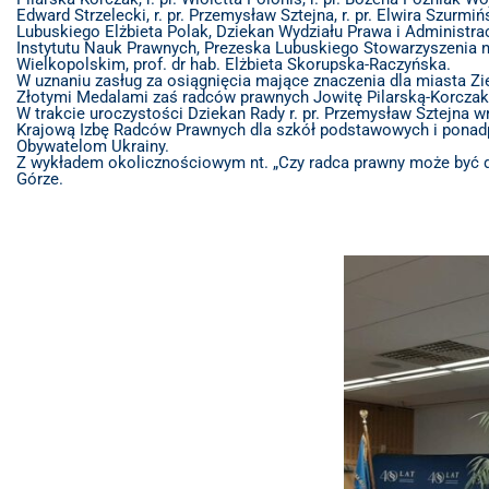
Edward Strzelecki, r. pr. Przemysław Sztejna, r. pr. Elwira Szurm
Lubuskiego Elżbieta Polak, Dziekan Wydziału Prawa i Administracj
Instytutu Nauk Prawnych, Prezeska Lubuskiego Stowarzyszenia n
Wielkopolskim, prof. dr hab. Elżbieta Skorupska-Raczyńska.
W uznaniu zasług za osiągnięcia mające znaczenia dla miasta 
Złotymi Medalami zaś radców prawnych Jowitę Pilarską-Korcza
W trakcie uroczystości Dziekan Rady r. pr. Przemysław Sztejna w
Krajową Izbę Radców Prawnych dla szkół podstawowych i ponad
Obywatelom Ukrainy.
Z wykładem okolicznościowym nt. „Czy radca prawny może być dob
Górze.