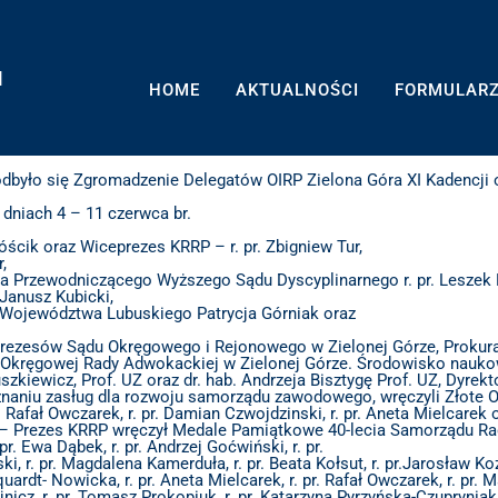
H
HOME
AKTUALNOŚCI
FORMULAR
odbyło się Zgromadzenie Delegatów OIRP Zielona Góra XI Kadencji or
 dniach 4 – 11 czerwca br.
ścik oraz Wiceprezes KRRP – r. pr. Zbigniew Tur,
,
ca Przewodniczącego Wyższego Sądu Dyscyplinarnego r. pr. Leszek 
Janusz Kubicki,
 Województwa Lubuskiego Patrycja Górniak oraz
.
 Prezesów Sądu Okręgowego i Rejonowego w Zielonej Górze, Prokura
 i Okręgowej Rady Adwokackiej w Zielonej Górze. Środowisko nauko
zkiewicz, Prof. UZ oraz dr. hab. Andrzeja Bisztygę Prof. UZ, Dyrek
znaniu zasług dla rozwoju samorządu zawodowego, wręczyli Złote 
. Rafał Owczarek, r. pr. Damian Czwojdzinski, r. pr. Aneta Mielcarek 
Prezes KRRP wręczył Medale Pamiątkowe 40-lecia Samorządu Radcó
pr. Ewa Dąbek, r. pr. Andrzej Goćwiński, r. pr.
, r. pr. Magdalena Kamerduła, r. pr. Beata Kołsut, r. pr.Jarosław Koz
dt- Nowicka, r. pr. Aneta Mielcarek, r. pr. Rafał Owczarek, r. pr. Ma
nicz, r. pr. Tomasz Prokopiuk, r. pr. Katarzyna Pyrzyńska-Czupryniak, 