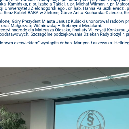
ińska- Kamińska, r. pr. Izabela Tąkiel, r. pr. Michał Wilman, r. pr. 
i Uniwersytetu Zielonogórskiego , dr. hab. Hanna Paluszkiewicz , pr
a Recz Kobiet BABA w Zielonej Górze Anita Kucharska-Dziedzic, R
Zielonej Góry Prezydent Miasta Janusz Kubicki uhonorował radców
k oraz Małgorzatę Wiśniewską – Srebrnymi Medalami.
ręczył nagrodę dla Mateusza Olczaka, finalisty VII edycji Konkurs
podstawowych. Szczególne podziękowania Dziekan Rady złożył r. p
rym człowiekiem” wystąpiła dr hab. Martyna Łaszewska- Hellriegel