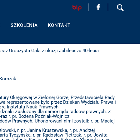
Z
SZKOLENIA
KONTAKT
az Uroczysta Gala z okazji Jubileuszu 40-lecia
HOME
AKTUALNOŚCI
Korczak.
FORMULARZ
SZKOLENIA
tury Okręgowej w Zielonej Górze, Przedstawiciela Rady
we reprezentowane było przez Dziekan Wydziału Prawa i
tora Instytutu Nauk Prawnych.
Odznaki Zasłużony dla samorządu radców prawnych. Z
KONTAKT
oraz r. pr. Bożena Poźniak-Wojnicz.
w Prawnych. Uhonorowani nimi zostali: r. pr. Maciej
łowski, r. pr. Janina Kruszewska, r. pr. Andrzej
rta Tyczyńska, r. pr. Radosław Pietrzak, r. pr. Jowita
EGZAMINY PRAWNICZE
r. pr. Jolanta Ruszczak, r. pr. Roksana Skorecka, r. pr.