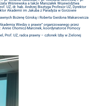
Małgorzata Wiśniewska a także Marszałek Województwa
of. UZ, dr. hab. Andrzej Bisztyga Profesor UZ, Dyrektor
ektor Akademii im Jakuba z Paradyża w Gorzowie
O IZBIE
 prawnych Bożenę Górską i Roberta Gwidona Makarowicza
DLA RADCÓW
u „Akademia Wiedzy o prawie” organizowanego przez
r. Annie Chomicz-Marcinek, koordynatorce Pomocy
DLA APLIKANTÓW
, Prof. UZ, radca prawny – członek Izby w Zielonej
SZKOLENIA
KLUB SENIORA
LUBUSKIE CENTRUM
MEDIACJI
NIEODPŁATNA POMOC
PRAWNA
BIBLIOTEKA
GALERIA