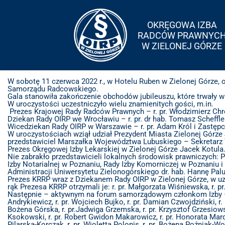
OKRĘGOWA IZBA
RADCÓW PRAWNYC
W ZIELONEJ GÓRZE
W sobotę 11 czerwca 2022 r., w Hotelu Ruben w Zielonej Górze, 
Samorządu Radcowskiego.
Gala stanowiła zakończenie obchodów jubileuszu, które trwały w
W uroczystości uczestniczyło wielu znamienitych gości, m.in.
Prezes Krajowej Rady Radców Prawnych – r. pr. Włodzimierz Chró
Dziekan Rady OIRP we Wrocławiu – r. pr. dr hab. Tomasz Scheffler
Wicedziekan Rady OIRP w Warszawie – r. pr. Adam Król i Zastęp
W uroczystościach wziął udział Prezydent Miasta Zielonej Górze 
przedstawiciel Marszałka Województwa Lubuskiego – Sekretarz
Prezes Okręgowej Izby Lekarskiej w Zielonej Górze Jacek Kotula
Nie zabrakło przedstawicieli lokalnych środowisk prawniczych:
Izby Notarialnej w Poznaniu, Rady Izby Komorniczej w Poznaniu
Administracji Uniwersytetu Zielonogórskiego dr. hab. Hannę Palus
Prezes KRRP wraz z Dziekanem Rady OIRP w Zielonej Górze, w u
rąk Prezesa KRRP otrzymali je: r. pr. Małgorzata Wiśniewska, r. pr
Następnie – aktywnym na forum samorządowym członkom Izby – 
Andrykiewicz, r. pr. Wojciech Bujko, r. pr. Damian Czwojdziński, r. 
Bożena Górska, r. pr.Jadwiga Grzemska, r. pr. Krzysztof Grzesiowski
Ksokowski, r. pr. Robert Gwidon Makarowicz, r. pr. Honorata Marquar
Pilarska-Korczak, r. pr. Wioletta Polonis, r. pr. Bożena Poźniak-Woj