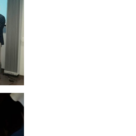
WSPÓŁPRACA Z UZ
KSIĘGA ZNAKU
DO POBRANIA
KONTAKT
LISTA RADCOW
PRAWNYCH