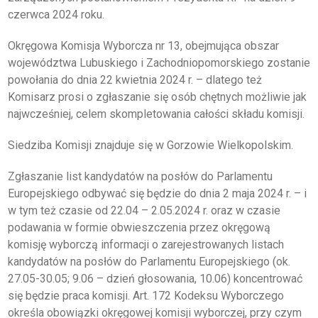
czerwca 2024 roku.
DLA RADCÓW
Okręgowa Komisja Wyborcza nr 13, obejmująca obszar
województwa Lubuskiego i Zachodniopomorskiego zostanie
DLA APLIKANTÓW
powołania do dnia 22 kwietnia 2024 r. – dlatego też
Komisarz prosi o zgłaszanie się osób chętnych możliwie jak
SZKOLENIA
najwcześniej, celem skompletowania całości składu komisji.
KLUB SENIORA
Siedziba Komisji znajduje się w Gorzowie Wielkopolskim.
LUBUSKIE CENTRUM
MEDIACJI
Zgłaszanie list kandydatów na posłów do Parlamentu
Europejskiego odbywać się będzie do dnia 2 maja 2024 r. – i
NIEODPŁATNA POMOC
PRAWNA
w tym też czasie od 22.04 – 2.05.2024 r. oraz w czasie
podawania w formie obwieszczenia przez okręgową
BIBLIOTEKA
komisję wyborczą informacji o zarejestrowanych listach
kandydatów na posłów do Parlamentu Europejskiego (ok.
GALERIA
27.05-30.05; 9.06 – dzień głosowania, 10.06) koncentrować
się będzie praca komisji. Art. 172 Kodeksu Wyborczego
WSPÓŁPRACA Z UZ
określa obowiązki okręgowej komisji wyborczej, przy czym