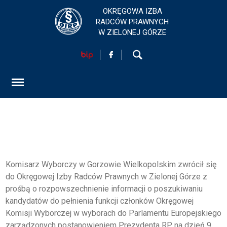
OKRĘGOWA IZBA
RADCÓW PRAWNYCH
W ZIELONEJ GÓRZE
HOME
AKTUALNOŚCI
FORMULARZ
SZKOLENIA
KONTAKT
Komisarz Wyborczy w Gorzowie Wielkopolskim zwrócił się
do Okręgowej Izby Radców Prawnych w Zielonej Górze z
prośbą o rozpowszechnienie informacji o poszukiwaniu
EGZAMINY PRAWNICZE
kandydatów do pełnienia funkcji członków Okręgowej
Komisji Wyborczej w wyborach do Parlamentu Europejskiego
O IZBIE
zarządzonych postanowieniem Prezydenta RP na dzień 9