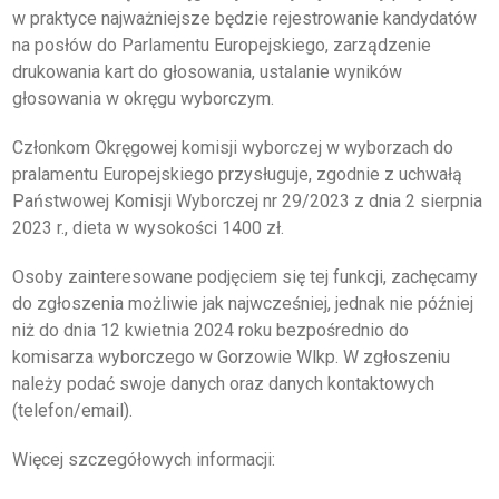
w praktyce najważniejsze będzie rejestrowanie kandydatów
KSIĘGA ZNAKU
na posłów do Parlamentu Europejskiego, zarządzenie
drukowania kart do głosowania, ustalanie wyników
DO POBRANIA
głosowania w okręgu wyborczym.
KONTAKT
Członkom Okręgowej komisji wyborczej w wyborzach do
pralamentu Europejskiego przysługuje, zgodnie z uchwałą
LISTA RADCOW
Państwowej Komisji Wyborczej nr 29/2023 z dnia 2 sierpnia
2023 r., dieta w wysokości 1400 zł.
PRAWNYCH
Osoby zainteresowane podjęciem się tej funkcji, zachęcamy
do zgłoszenia możliwie jak najwcześniej, jednak nie później
niż do dnia 12 kwietnia 2024 roku bezpośrednio do
komisarza wyborczego w Gorzowie Wlkp. W zgłoszeniu
należy podać swoje danych oraz danych kontaktowych
(telefon/email).
Więcej szczegółowych informacji: