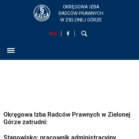
OKRĘGOWA IZBA
RADCÓW PRAWNYCH
W ZIELONEJ GÓRZE
HOME
AKTUALNOŚCI
FORMULARZ
.
SZKOLENIA
Okręgowa Izba Radców Prawnych w Zielonej
Górze zatrudni:
KONTAKT
Stanowisko: pracownik administracyjny