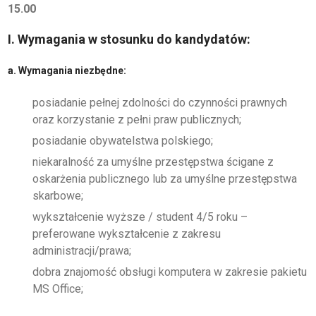
15.00
GALERIA
I. Wymagania w stosunku do kandydatów:
WSPÓŁPRACA Z UZ
a. Wymagania niezbędne:
KSIĘGA ZNAKU
posiadanie pełnej zdolności do czynności prawnych
DO POBRANIA
oraz korzystanie z pełni praw publicznych;
posiadanie obywatelstwa polskiego;
KONTAKT
niekaralność za umyślne przestępstwa ścigane z
oskarżenia publicznego lub za umyślne przestępstwa
LISTA RADCOW
skarbowe;
PRAWNYCH
wykształcenie wyższe / student 4/5 roku –
preferowane wykształcenie z zakresu
administracji/prawa;
dobra znajomość obsługi komputera w zakresie pakietu
MS Office;