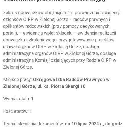
EGZAMINY PRAWNICZE
Zakres obowiązków obejmuje m.in. prowadzenie ewidencji
członków OIRP w Zielonej Górze – radców prawnych i
O IZBIE
aplikantów radcowskich (przy pomocy dedykowanych
portali), – ewidencja wpłat składek, – ewidencja realizacji
DLA RADCÓW
obowiązku szkoleniowego; przygotowywanie projektów
uchwał organów OIRP w Zielonej Górze, obsługa
DLA APLIKANTÓW
administracyjna organów OIRP w Zielonej Górze, obsługa
administracyjna Komisji działających przy Radzie OIRP w
SZKOLENIA
Zielonej Górze,
KLUB SENIORA
Miejsce pracy:
Okręgowa Izba Radców Prawnych w
Zielonej Górze, ul. ks. Piotra Skargi 10
LUBUSKIE CENTRUM
MEDIACJI
Wymiar etatu:
1
NIEODPŁATNA POMOC
PRAWNA
Ilość etatów:
1
BIBLIOTEKA
Termin składania dokumentów:
do 10 lipca 2024 r., do godz.