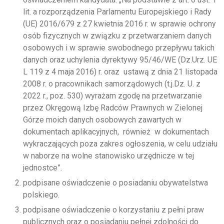
lit. a rozporządzenia Parlamentu Europejskiego i Rady
(UE) 2016/679 z 27 kwietnia 2016 r. w sprawie ochrony
osób fizycznych w związku z przetwarzaniem danych
osobowych i w sprawie swobodnego przepływu takich
danych oraz uchylenia dyrektywy 95/46/WE (Dz.Urz. UE
L 119 z 4 maja 2016) r. oraz ustawą z dnia 21 listopada
2008 r. o pracownikach samorządowych (t.j.Dz. U. z
2022 r., poz. 530) wyrażam zgodę na przetwarzanie
przez Okręgową Izbę Radców Prawnych w Zielonej
Górze moich danych osobowych zawartych w
dokumentach aplikacyjnych, również w dokumentach
wykraczających poza zakres ogłoszenia, w celu udziału
w naborze na wolne stanowisko urzędnicze w tej
jednostce”.
podpisane oświadczenie o posiadaniu obywatelstwa
polskiego.
podpisane oświadczenie o korzystaniu z pełni praw
publicznych oraz o posiadaniu pełnej zdolności do