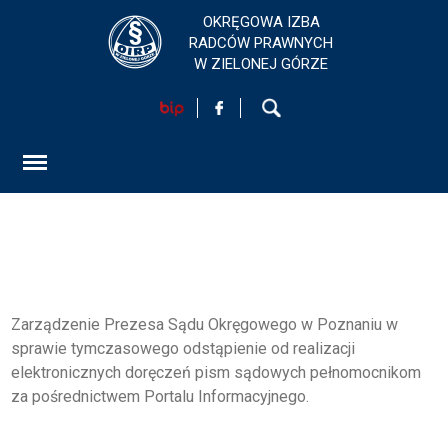
OKRĘGOWA IZBA
RADCÓW PRAWNYCH
W ZIELONEJ GÓRZE
HOME
AKTUALNOŚCI
FORMULARZ
SZKOLENIA
KONTAKT
Zarządzenie Prezesa Sądu Okręgowego w Poznaniu w
sprawie tymczasowego odstąpienie od realizacji
elektronicznych doręczeń pism sądowych pełnomocnikom
EGZAMINY PRAWNICZE
za pośrednictwem Portalu Informacyjnego.
O IZBIE