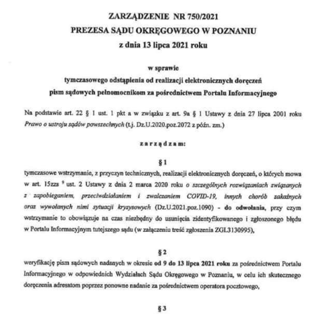
DLA RADCÓW
DLA APLIKANTÓW
SZKOLENIA
KLUB SENIORA
LUBUSKIE CENTRUM
MEDIACJI
NIEODPŁATNA POMOC
PRAWNA
BIBLIOTEKA
GALERIA
WSPÓŁPRACA Z UZ