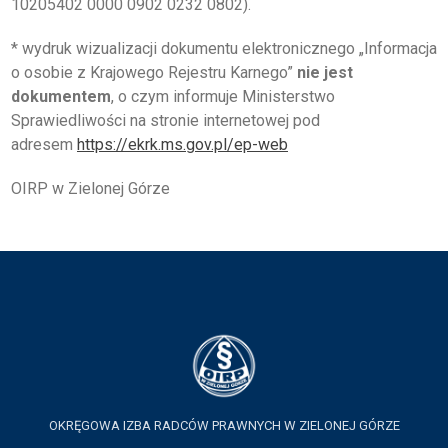
10205402 0000 0902 0232 0802).
* wydruk wizualizacji dokumentu elektronicznego „Informacja
o osobie z Krajowego Rejestru Karnego”
nie jest
dokumentem
, o czym informuje Ministerstwo
Sprawiedliwości na stronie internetowej pod
adresem
https://ekrk.ms.gov.pl/ep-web
OIRP w Zielonej Górze
OKRĘGOWA IZBA RADCÓW PRAWNYCH W ZIELONEJ GÓRZE