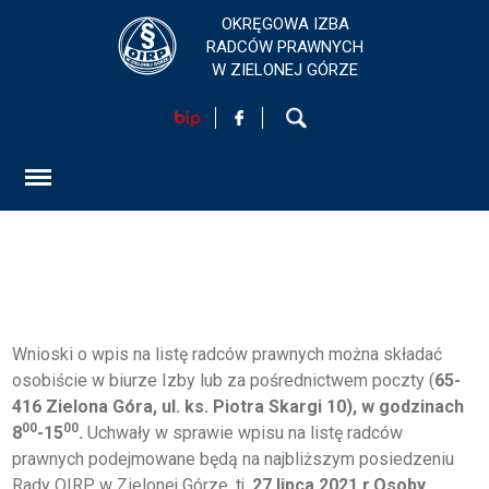
OKRĘGOWA IZBA
RADCÓW PRAWNYCH
W ZIELONEJ GÓRZE
HOME
AKTUALNOŚCI
FORMULARZ
SZKOLENIA
Wnioski o wpis na listę radców prawnych można składać
osobiście w biurze Izby lub za pośrednictwem poczty (
65-
KONTAKT
416 Zielona Góra, ul. ks. Piotra Skargi 10), w godzinach
00
00
8
-15
.
Uchwały w sprawie wpisu na listę radców
prawnych podejmowane będą na najbliższym posiedzeniu
EGZAMINY PRAWNICZE
Rady OIRP w Zielonej Górze, tj.
27 lipca 2021 r.Osoby,