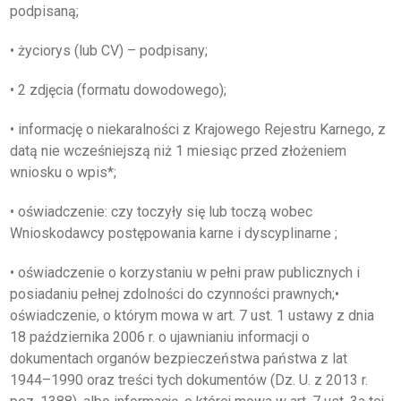
podpisaną;
WSPÓŁPRACA Z UZ
• życiorys (lub CV) – podpisany;
KSIĘGA ZNAKU
• 2 zdjęcia (formatu dowodowego);
DO POBRANIA
• informację o niekaralności z Krajowego Rejestru Karnego, z
datą nie wcześniejszą niż 1 miesiąc przed złożeniem
KONTAKT
wniosku o wpis*;
LISTA RADCOW
• oświadczenie: czy toczyły się lub toczą wobec
Wnioskodawcy postępowania karne i dyscyplinarne ;
PRAWNYCH
• oświadczenie o korzystaniu w pełni praw publicznych i
posiadaniu pełnej zdolności do czynności prawnych;•
oświadczenie, o którym mowa w art. 7 ust. 1 ustawy z dnia
18 października 2006 r. o ujawnianiu informacji o
dokumentach organów bezpieczeństwa państwa z lat
1944–1990 oraz treści tych dokumentów (Dz. U. z 2013 r.