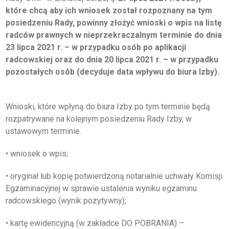
które chcą aby ich wniosek został rozpoznany na tym
O IZBIE
posiedzeniu Rady, powinny złożyć wnioski o wpis na listę
radców prawnych w nieprzekraczalnym terminie do dnia
DLA RADCÓW
23 lipca 2021 r. – w przypadku osób po aplikacji
radcowskiej oraz do dnia 20 lipca 2021 r. – w przypadku
DLA APLIKANTÓW
pozostałych osób (decyduje data wpływu do biura Izby).
SZKOLENIA
Wnioski, które wpłyną do biura Izby po tym terminie będą
rozpatrywane na kolejnym posiedzeniu Rady Izby, w
KLUB SENIORA
ustawowym terminie.
LUBUSKIE CENTRUM
MEDIACJI
• wniosek o wpis;
NIEODPŁATNA POMOC
PRAWNA
• oryginał lub kopię potwierdzoną notarialnie uchwały Komisji
Egzaminacyjnej w sprawie ustalenia wyniku egzaminu
BIBLIOTEKA
radcowskiego (wynik pozytywny);
GALERIA
• kartę ewidencyjną (w zakładce DO POBRANIA) –