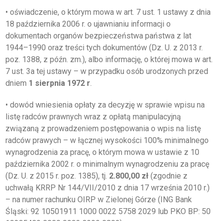
• oświadczenie, o którym mowa w art. 7 ust. 1 ustawy z dnia
18 października 2006 r. o ujawnianiu informacji o
dokumentach organów bezpieczeństwa państwa z lat
1944–1990 oraz treści tych dokumentów (Dz. U. z 2013 r.
poz. 1388, z późn. zm.), albo informację, o której mowa w art.
7 ust. 3a tej ustawy – w przypadku osób urodzonych przed
dniem
1 sierpnia 1972 r
.
• dowód wniesienia opłaty za decyzję w sprawie wpisu na
listę radców prawnych wraz z opłatą manipulacyjną
związaną z prowadzeniem postępowania o wpis na listę
radców prawych – w łącznej wysokości 100% minimalnego
wynagrodzenia za pracę, o którym mowa w ustawie z 10
października 2002 r. o minimalnym wynagrodzeniu za pracę
(Dz. U. z 2015 r. poz. 1385), tj.
2.800,00 zł
(zgodnie z
uchwałą KRRP Nr 144/VII/2010 z dnia 17 września 2010 r.)
– na numer rachunku OIRP w Zielonej Górze (ING Bank
Śląski: 92 10501911 1000 0022 5758 2029 lub PKO BP: 50