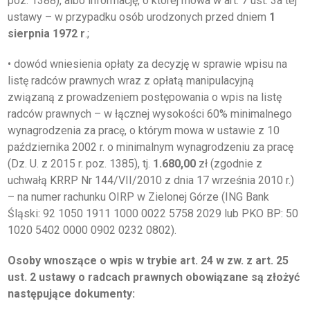
poz. 1388), albo informację, o której mowa w art. 7 ust. 3a tej
ustawy – w przypadku osób urodzonych przed dniem
1
sierpnia 1972 r
.;
• dowód wniesienia opłaty za decyzję w sprawie wpisu na
listę radców prawnych wraz z opłatą manipulacyjną
związaną z prowadzeniem postępowania o wpis na listę
radców prawnych – w łącznej wysokości 60% minimalnego
wynagrodzenia za pracę, o którym mowa w ustawie z 10
października 2002 r. o minimalnym wynagrodzeniu za pracę
(Dz. U. z 2015 r. poz. 1385), tj.
1.680,00
zł (zgodnie z
uchwałą KRRP Nr 144/VII/2010 z dnia 17 września 2010 r.)
– na numer rachunku OIRP w Zielonej Górze (ING Bank
Śląski: 92 1050 1911 1000 0022 5758 2029 lub PKO BP: 50
1020 5402 0000 0902 0232 0802).
Osoby wnoszące o wpis w trybie art. 24 w zw. z art. 25
ust. 2 ustawy o radcach prawnych obowiązane są złożyć
następujące dokumenty: