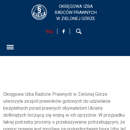
OKRĘGOWA IZBA
RADCÓW PRAWNYCH
W ZIELONEJ GÓRZE
HOME
AKTUALNOŚCI
FORMULARZ
SZKOLENIA
KONTAKT
Okręgowa Izba Radców Prawnych w Zielonej Górze
utworzyła zespół prawników gotowych do udzielania
bezpłatnych porad prawnych obywatelom Ukrainy
dotkniętych toczącą się wojną w ich ojczyźnie. W przypadku
EGZAMINY PRAWNICZE
takiej potrzeby prosimy o przekazywanie potrzebującym, że
pomoc prawna jest możliwa za pośrednictwem biura Izby tel.