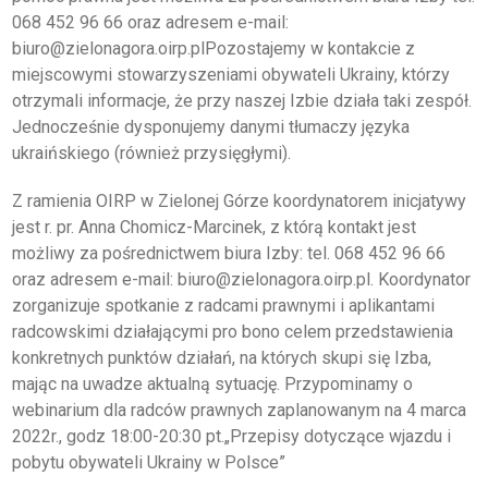
O IZBIE
068 452 96 66 oraz adresem e-mail:
biuro@zielonagora.oirp.plPozostajemy w kontakcie z
DLA RADCÓW
miejscowymi stowarzyszeniami obywateli Ukrainy, którzy
otrzymali informacje, że przy naszej Izbie działa taki zespół.
DLA APLIKANTÓW
Jednocześnie dysponujemy danymi tłumaczy języka
ukraińskiego (również przysięgłymi).
SZKOLENIA
Z ramienia OIRP w Zielonej Górze koordynatorem inicjatywy
KLUB SENIORA
jest r. pr. Anna Chomicz-Marcinek, z którą kontakt jest
możliwy za pośrednictwem biura Izby: tel. 068 452 96 66
LUBUSKIE CENTRUM
oraz adresem e-mail: biuro@zielonagora.oirp.pl. Koordynator
MEDIACJI
zorganizuje spotkanie z radcami prawnymi i aplikantami
NIEODPŁATNA POMOC
radcowskimi działającymi pro bono celem przedstawienia
PRAWNA
konkretnych punktów działań, na których skupi się Izba,
BIBLIOTEKA
mając na uwadze aktualną sytuację. Przypominamy o
webinarium dla radców prawnych zaplanowanym na 4 marca
GALERIA
2022r., godz 18:00-20:30 pt.„Przepisy dotyczące wjazdu i
pobytu obywateli Ukrainy w Polsce”
WSPÓŁPRACA Z UZ