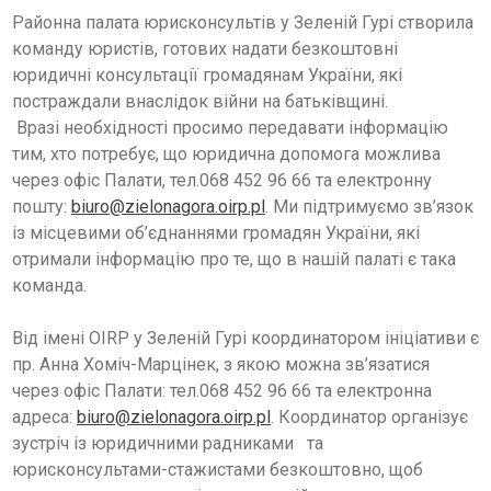
Районна палата юрисконсультів у Зеленій Гурі створила
команду юристів, готових надати безкоштовні
KSIĘGA ZNAKU
юридичні консультації громадянам України, які
постраждали внаслідок війни на батьківщині.
DO POBRANIA
Вразі необхідності просимо передавати інформацію
тим, хто потребує, що юридична допомога можлива
KONTAKT
через офіс Палати, тел.068 452 96 66 та електронну
пошту:
biuro@zielonagora.oirp.pl
. Ми підтримуємо зв’язок
LISTA RADCOW
із місцевими об’єднаннями громадян України, які
PRAWNYCH
отримали інформацію про те, що в нашій палаті є така
команда.
Від імені OIRP у Зеленій Гурі координатором ініціативи є
пр. Анна Хоміч-Марцінек, з якою можна зв’язатися
через офіс Палати: тел.068 452 96 66 та електронна
адреса:
biuro@zielonagora.oirp.pl
. Координатор організує
зустріч із юридичними радниками та
юрисконсультами-стажистами безкоштовно, щоб