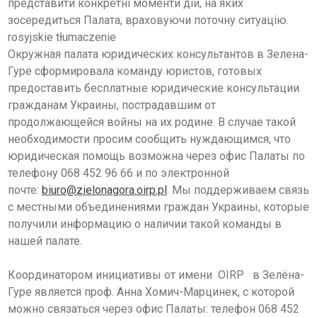
представити конкретні моменти дій, на яких
зосередиться Палата, враховуючи поточну ситуацію.
rosyjskie tłumaczenie
Окружная палата юридических консультантов в Зелена-
Гуре сформировала команду юристов, готовых
предоставить бесплатные юридические консультации
гражданам Украины, пострадавшим от
продолжающейся войны на их родине. В случае такой
необходимости просим сообщить нуждающимся, что
юридическая помощь возможна через офис Палаты по
телефону 068 452 96 66 и по электронной
почте:
biuro@zielonagora.oirp.pl
. Мы поддерживаем связь
с местными объединениями граждан Украины, которые
получили информацию о наличии такой команды в
нашей палате.
Координатором инициативы от имени OIRP в Зелёна-
Гуре является проф. Анна Хомич-Марцинек, с которой
можно связаться через офис Палаты: телефон 068 452