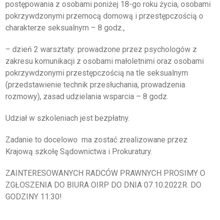
postępowania z osobami poniżej 18-go roku życia, osobami
KSIĘGA ZNAKU
pokrzywdzonymi przemocą domową i przestępczością o
charakterze seksualnym – 8 godz.,
DO POBRANIA
– dzień 2 warsztaty: prowadzone przez psychologów z
zakresu komunikacji z osobami małoletnimi oraz osobami
KONTAKT
pokrzywdzonymi przestępczością na tle seksualnym
(przedstawienie technik przesłuchania, prowadzenia
LISTA RADCOW
rozmowy), zasad udzielania wsparcia – 8 godz.
PRAWNYCH
Udział w szkoleniach jest bezpłatny.
Zadanie to docelowo ma zostać zrealizowane przez
Krajową szkołę Sądownictwa i Prokuratury.
ZAINTERESOWANYCH RADCÓW PRAWNYCH PROSIMY O
ZGŁOSZENIA DO BIURA OIRP DO DNIA 07.10.2022R. DO
GODZINY 11:30!