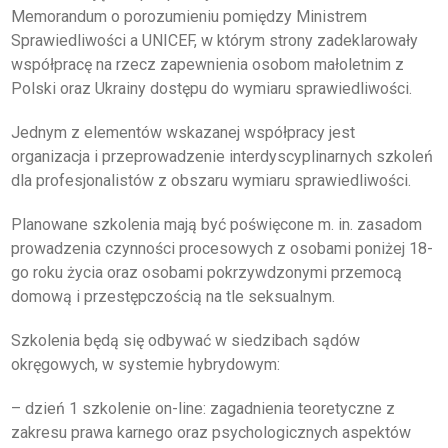
Memorandum o porozumieniu pomiędzy Ministrem
DLA RADCÓW
Sprawiedliwości a UNICEF, w którym strony zadeklarowały
współpracę na rzecz zapewnienia osobom małoletnim z
DLA APLIKANTÓW
Polski oraz Ukrainy dostępu do wymiaru sprawiedliwości.
Jednym z elementów wskazanej współpracy jest
SZKOLENIA
organizacja i przeprowadzenie interdyscyplinarnych szkoleń
dla profesjonalistów z obszaru wymiaru sprawiedliwości.
KLUB SENIORA
LUBUSKIE CENTRUM
Planowane szkolenia mają być poświęcone m. in. zasadom
MEDIACJI
prowadzenia czynności procesowych z osobami poniżej 18-
NIEODPŁATNA POMOC
go roku życia oraz osobami pokrzywdzonymi przemocą
PRAWNA
domową i przestępczością na tle seksualnym.
BIBLIOTEKA
Szkolenia będą się odbywać w siedzibach sądów
okręgowych, w systemie hybrydowym:
GALERIA
– dzień 1 szkolenie on-line: zagadnienia teoretyczne z
WSPÓŁPRACA Z UZ
zakresu prawa karnego oraz psychologicznych aspektów