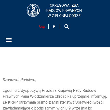
OKRĘGOWA IZBA
RADCÓW PRAWNYCH
W ZIELONEJ GÓRZE
HOME
AKTUALNOŚCI
FORMULARZ
SZKOLENIA
KONTAKT
Szanowni Państwo,
zgodnie z dyspozycją Prezesa Krajowej Rady Radców
EGZAMINY PRAWNICZE
Prawnych Pana Włodzimierza Chróścika uprzejmie informuję,
że KRRP otrzymała pismo z Ministerstwa Sprawiedliwości
O IZBIE
zawiadamiające o podpisanym w dniu 9 września br.