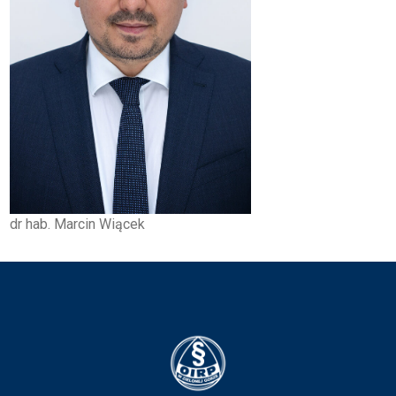
KSIĘGA ZNAKU
DO POBRANIA
KONTAKT
LISTA RADCOW
PRAWNYCH
dr hab. Marcin Wiącek