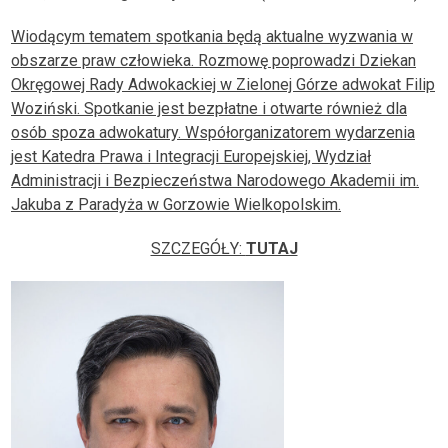
DLA RADCÓW
Wiodącym tematem spotkania będą aktualne wyzwania w
obszarze praw człowieka. Rozmowę poprowadzi Dziekan
DLA APLIKANTÓW
Okręgowej Rady Adwokackiej w Zielonej Górze adwokat Filip
Woziński. Spotkanie jest bezpłatne i otwarte również dla
SZKOLENIA
osób spoza adwokatury. Współorganizatorem wydarzenia
jest Katedra Prawa i Integracji Europejskiej, Wydział
KLUB SENIORA
Administracji i Bezpieczeństwa Narodowego Akademii im.
Jakuba z Paradyża w Gorzowie Wielkopolskim.
LUBUSKIE CENTRUM
MEDIACJI
SZCZEGÓŁY:
TUTAJ
NIEODPŁATNA POMOC
PRAWNA
BIBLIOTEKA
GALERIA
WSPÓŁPRACA Z UZ