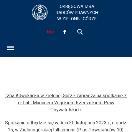
OKRĘGOWA IZBA
RADCÓW PRAWNYCH
W ZIELONEJ GÓRZE
HOME
AKTUALNOŚCI
FORMULARZ
SZKOLENIA
KONTAKT
Izba Adwokacka w Zielonej Górze zaprasza na spotkanie z
dr hab. Marcinem Wiąckiem Rzecznikiem Praw
Obywatelskich.
EGZAMINY PRAWNICZE
Spotkanie odbędzie się w dniu 30 listopada 2023 r., o godz.
O IZBIE
15, w Zielonogórskiej Filharmonii (Plac Powstańców 10).