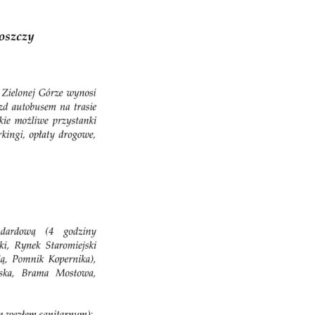
DLA RADCÓW
DLA APLIKANTÓW
SZKOLENIA
KLUB SENIORA
LUBUSKIE CENTRUM
MEDIACJI
NIEODPŁATNA POMOC
PRAWNA
BIBLIOTEKA
GALERIA
WSPÓŁPRACA Z UZ