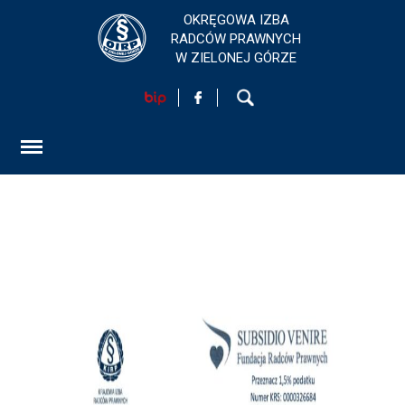
OKRĘGOWA IZBA
RADCÓW PRAWNYCH
W ZIELONEJ GÓRZE
HOME
AKTUALNOŚCI
FORMULARZ
SZKOLENIA
KONTAKT
EGZAMINY PRAWNICZE