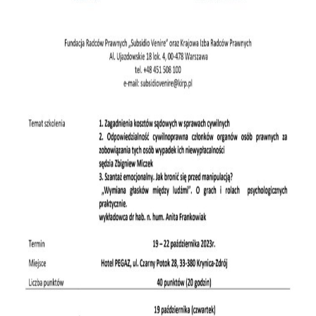
O IZBIE
DLA RADCÓW
DLA APLIKANTÓW
SZKOLENIA
KLUB SENIORA
LUBUSKIE CENTRUM
MEDIACJI
NIEODPŁATNA POMOC
PRAWNA
BIBLIOTEKA
GALERIA
WSPÓŁPRACA Z UZ