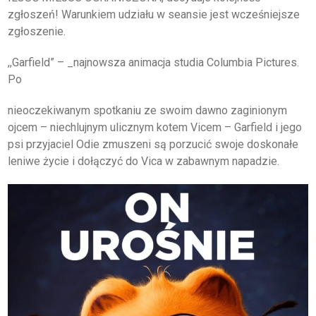
zgłoszeń! Warunkiem udziału w seansie jest wcześniejsze
zgłoszenie.
,,Garfield” – _najnowsza animacja studia Columbia Pictures.
Po
nieoczekiwanym spotkaniu ze swoim dawno zaginionym
ojcem – niechlujnym ulicznym kotem Vicem – Garfield i jego
psi przyjaciel Odie zmuszeni są porzucić swoje doskonałe
leniwe życie i dołączyć do Vica w zabawnym napadzie.