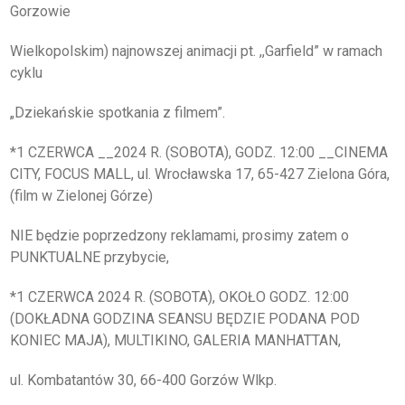
O IZBIE
Gorzowie
Wielkopolskim) najnowszej animacji pt. ,,Garfield” w ramach
DLA RADCÓW
cyklu
DLA APLIKANTÓW
„Dziekańskie spotkania z filmem”.
SZKOLENIA
*1 CZERWCA __2024 R. (SOBOTA), GODZ. 12:00 __CINEMA
CITY, FOCUS MALL, ul. Wrocławska 17, 65-427 Zielona Góra,
KLUB SENIORA
(film w Zielonej Górze)
LUBUSKIE CENTRUM
NIE będzie poprzedzony reklamami, prosimy zatem o
MEDIACJI
PUNKTUALNE przybycie,
NIEODPŁATNA POMOC
PRAWNA
*1 CZERWCA 2024 R. (SOBOTA), OKOŁO GODZ. 12:00
(DOKŁADNA GODZINA SEANSU BĘDZIE PODANA POD
BIBLIOTEKA
KONIEC MAJA), MULTIKINO, GALERIA MANHATTAN,
GALERIA
ul. Kombatantów 30, 66-400 Gorzów Wlkp.