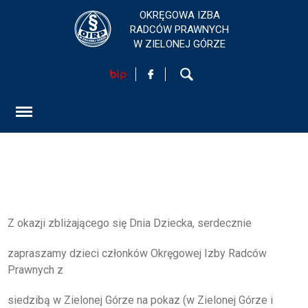
OKRĘGOWA IZBA
RADCÓW PRAWNYCH
W ZIELONEJ GÓRZE
HOME
AKTUALNOŚCI
FORMULARZ
SZKOLENIA
Z okazji zbliżającego się Dnia Dziecka, serdecznie
KONTAKT
zapraszamy dzieci członków Okręgowej Izby Radców
Prawnych z
EGZAMINY PRAWNICZE
siedzibą w Zielonej Górze na pokaz (w Zielonej Górze i