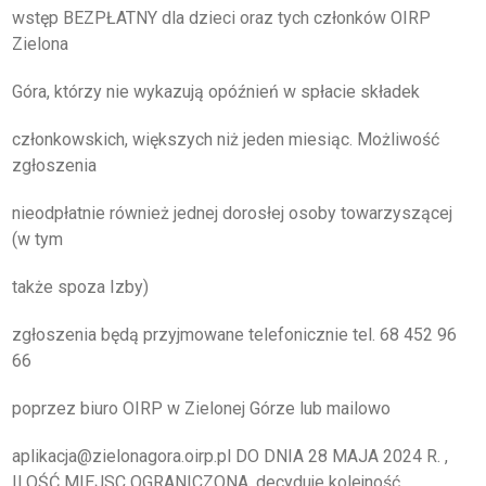
WSPÓŁPRACA Z UZ
wstęp BEZPŁATNY dla dzieci oraz tych członków OIRP
Zielona
KSIĘGA ZNAKU
Góra, którzy nie wykazują opóźnień w spłacie składek
DO POBRANIA
członkowskich, większych niż jeden miesiąc. Możliwość
KONTAKT
zgłoszenia
nieodpłatnie również jednej dorosłej osoby towarzyszącej
LISTA RADCOW
(w tym
PRAWNYCH
także spoza Izby)
zgłoszenia będą przyjmowane telefonicznie tel. 68 452 96
66
poprzez biuro OIRP w Zielonej Górze lub mailowo
aplikacja@zielonagora.oirp.pl DO DNIA 28 MAJA 2024 R. ,
ILOŚĆ MIEJSC OGRANICZONA, decyduje kolejność