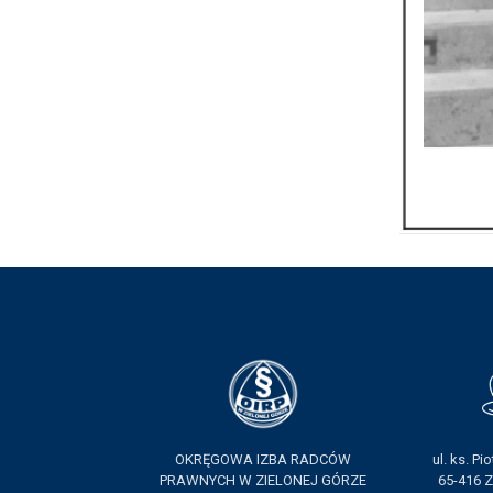
OKRĘGOWA IZBA RADCÓW
ul. ks. Pi
PRAWNYCH W ZIELONEJ GÓRZE
65-416 Z