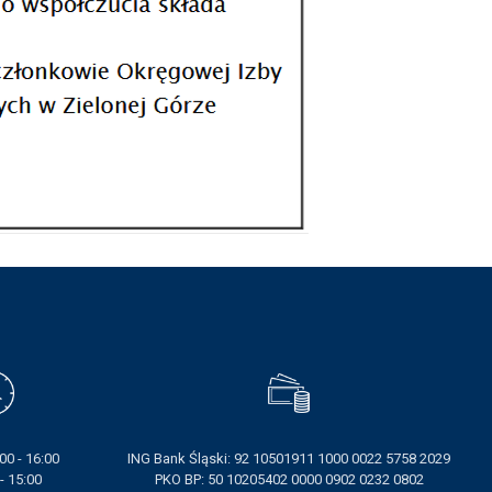
DLA RADCÓW
DLA APLIKANTÓW
SZKOLENIA
KLUB SENIORA
LUBUSKIE CENTRUM
MEDIACJI
NIEODPŁATNA POMOC
PRAWNA
BIBLIOTEKA
GALERIA
WSPÓŁPRACA Z UZ
00 - 16:00
ING Bank Śląski: 92 10501911 1000 0022 5758 2029
 - 15:00
PKO BP: 50 10205402 0000 0902 0232 0802
KSIĘGA ZNAKU