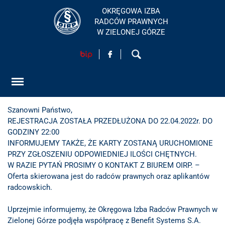
OKRĘGOWA IZBA
RADCÓW PRAWNYCH
W ZIELONEJ GÓRZE
HOME
Szanowni Państwo,
AKTUALNOŚCI
REJESTRACJA ZOSTAŁA PRZEDŁUŻONA DO 22.04.2022r. DO
GODZINY 22:00
FORMULARZ
INFORMUJEMY TAKŻE, ŻE KARTY ZOSTANĄ URUCHOMIONE
PRZY ZGŁOSZENIU ODPOWIEDNIEJ ILOŚCI CHĘTNYCH.
SZKOLENIA
W RAZIE PYTAŃ PROSIMY O KONTAKT Z BIUREM OIRP. –
Oferta skierowana jest do radców prawnych oraz aplikantów
radcowskich.
KONTAKT
Uprzejmie informujemy, że Okręgowa Izba Radców Prawnych w
Zielonej Górze podjęła współpracę z Benefit Systems S.A.