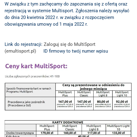
W związku z tym zachęcamy do zapoznania się z ofertą oraz
EGZAMINY PRAWNICZE
rejestracją w systemie Multisport. Zgłoszenia należy wysyłać
do dnia 20 kwietnia 2022 r. w związku z rozpoczęciem
O IZBIE
obowiązywania umowy od 1 maja 2022 r.
DLA RADCÓW
Link do rejestracji:
Zaloguj się do MultiSport
DLA APLIKANTÓW
(emultisport.pl)
ID firmowy to twój numer wpisu
SZKOLENIA
KLUB SENIORA
LUBUSKIE CENTRUM
MEDIACJI
NIEODPŁATNA POMOC
PRAWNA
BIBLIOTEKA