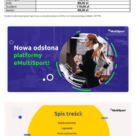
GALERIA
WSPÓŁPRACA Z UZ
KSIĘGA ZNAKU
DO POBRANIA
KONTAKT
LISTA RADCOW
PRAWNYCH