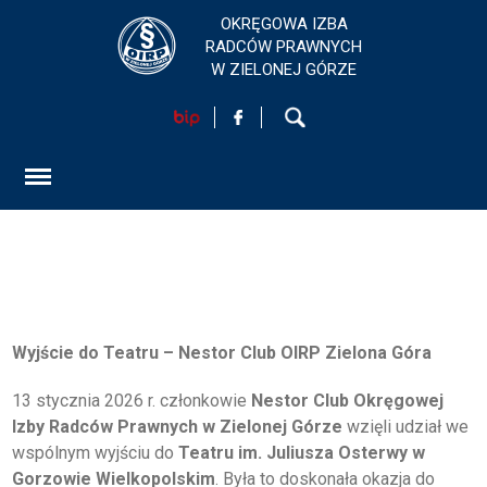
OKRĘGOWA IZBA
RADCÓW PRAWNYCH
W ZIELONEJ GÓRZE
HOME
AKTUALNOŚCI
FORMULARZ
SZKOLENIA
Wyjście do Teatru – Nestor Club OIRP Zielona Góra
KONTAKT
13 stycznia 2026 r. członkowie
Nestor Club Okręgowej
Izby Radców Prawnych w Zielonej Górze
wzięli udział we
wspólnym wyjściu do
Teatru im. Juliusza Osterwy w
Gorzowie Wielkopolskim
. Była to doskonała okazja do
EGZAMINY PRAWNICZE