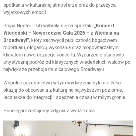
spotkania w kulturalnej atmosferze oraz do przeżycia
wyjątkowych emocji.
O IZBIE
Grupa Nestor Club wybrała się na spektakl
„Koncert
DLA RADCÓW
Wiedeński – Noworoczna Gala 2026 – z Wiednia na
Broadway!”
, który zachwycił publiczność bogactwem
DLA APLIKANTÓW
repertuaru, elegancją wykonania oraz niepowtarzalnym
klimatem noworocznego koncertu. Wydarzenie stanowiło
SZKOLENIA
artystyczną podróż od klasycznych wiedeńskich walców po
największe przeboje musicalowego Broadwayu.
KLUB SENIORA
Wspólne uczestnictwo w tym wydarzeniu było nie tylko
LUBUSKIE CENTRUM
okazją do obcowania z kulturą na najwyższym poziomie,
MEDIACJI
lecz także do integracji i spędzenia czasu w miłym gronie.
NIEODPŁATNA POMOC
PRAWNA
Poniżej prezentujemy zdjęcia z wydarzenia.
BIBLIOTEKA
GALERIA