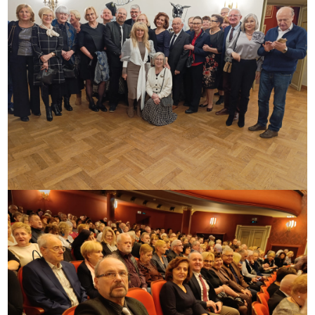
WSPÓŁPRACA Z UZ
KSIĘGA ZNAKU
DO POBRANIA
KONTAKT
LISTA RADCOW
PRAWNYCH