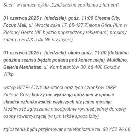
Stich” w ramach cyklu „Dziekańskie spotkania z filmem”.
DLA RADCÓW
01 czerwca
2025 r. (niedziela), godz. 11:00
Cinema City,
Focus Mall,
ul. Wrocławska 17, 65-427 Zielona Góra, (film w
DLA APLIKANTÓW
Zielonej Górze NIE będzie poprzedzony reklamami, prosimy
zatem o PUNKTUALNE przybycie),
SZKOLENIA
01 czerwca 2025 r. (niedziela), około godz. 11:00 (dokładna
KLUB SENIORA
godzina seansu będzie podana pod koniec maja),
Multikino,
Galeria Manhattan
, ul. Kombatantów 30, 66-400 Gorzów
LUBUSKIE CENTRUM
Wlkp.
MEDIACJI
NIEODPŁATNA POMOC
wstęp BEZPŁATNY dla dzieci oraz tych członków OIRP
PRAWNA
Zielona Góra,
którzy nie wykazują opóźnień w spłacie
składek członkowskich większych niż jeden miesiąc.
BIBLIOTEKA
Możliwość zgłoszenia nieodpłatnie również jednej dorosłej
osoby towarzyszącej (w tym także spoza Izby),
GALERIA
zgłoszenia będą przyjmowane telefonicznie tel. 68 452 96 66
WSPÓŁPRACA Z UZ