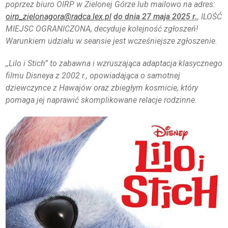
poprzez biuro OIRP w Zielonej Górze lub mailowo na adres:
oirp_zielonagora@radca.lex.pl
do dnia 27 maja 2025 r.
, ILOŚĆ
KSIĘGA ZNAKU
MIEJSC OGRANICZONA, decyduje kolejność zgłoszeń!
Warunkiem udziału w seansie jest wcześniejsze zgłoszenie.
DO POBRANIA
,,Lilo i Stich” to zabawna i wzruszająca adaptacja klasycznego
KONTAKT
filmu Disneya z 2002 r., opowiadająca o samotnej
dziewczynce z Hawajów oraz zbiegłym kosmicie, który
LISTA RADCOW
pomaga jej naprawić skomplikowane relacje rodzinne.
PRAWNYCH