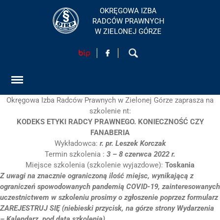
OKRĘGOWA IZBA
RADCÓW PRAWNYCH
W ZIELONEJ GÓRZE
HOME
AKTUALNOŚCI
Okręgowa Izba Radców Prawnych w Zielonej Górze zaprasza na
szkolenie nt:
KODEKS ETYKI RADCY PRAWNEGO. KONIECZNOŚĆ CZY
FORMULARZ
FANABERIA
Wykładowca:
r. pr. Leszek Korczak
SZKOLENIA
Termin szkolenia :
3 – 8 czerwca 2022 r.
Miejsce szkolenia (szkolenie wyjazdowe):
Toskania
KONTAKT
Z uwagi na znacznie ograniczoną ilość miejsc, wynikającą z
ograniczeń spowodowanych pandemią COVID-19, zainteresowanych
uczestnictwem w szkoleniu prosimy o zgłoszenie poprzez formularz
ZAREJESTRUJ SIĘ (niebieski przycisk, na górze strony Wydarzenia
EGZAMINY PRAWNICZE
– Kalendarz, pod datą szkolenia).