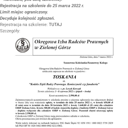
Rejestracja na szkolenie do 25 marca 2022 r.
O IZBIE
Limit miejsc ograniczony.
Decyduje kolejność zgłoszeń.
DLA RADCÓW
Rejestracja na szkolenie:
TUTAJ
Szczegóły:
DLA APLIKANTÓW
SZKOLENIA
KLUB SENIORA
LUBUSKIE CENTRUM
MEDIACJI
NIEODPŁATNA POMOC
PRAWNA
BIBLIOTEKA
GALERIA